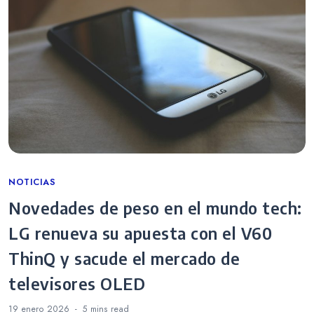
Categories
NOTICIAS
Novedades de peso en el mundo tech:
LG renueva su apuesta con el V60
ThinQ y sacude el mercado de
televisores OLED
19 enero 2026
5 mins
read