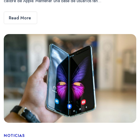
calibre de Apple. Mantener una base de usuarios tan…
Read More
Categories
NOTICIAS