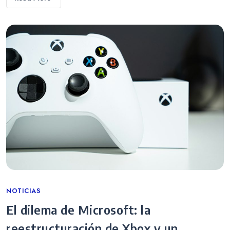
Categories
NOTICIAS
El dilema de Microsoft: la
reestructuración de Xbox y un