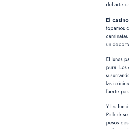
del arte e
El casino
topamos co
caminatas 
un deporte
El lunes p
pura. Los 
susurrand
las icónic
fuerte par
Y les func
Pollock se
pesos pesa