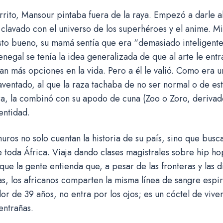
ito, Mansour pintaba fuera de la raya. Empezó a darle al g
clavado con el universo de los superhéroes y el anime. Mi
sto bueno, su mamá sentía que era “demasiado inteligente 
negal se tenía la idea generalizada de que al arte le ent
n más opciones en la vida. Pero a él le valió. Como era u
aventado, al que la raza tachaba de no ser normal o de est
ra, la combinó con su apodo de cuna (Zoo o Zoro, derivad
dentidad.
uros no solo cuentan la historia de su país, sino que busc
e toda África. Viaja dando clases magistrales sobre hip hop
ue la gente entienda que, a pesar de las fronteras y las d
s, los africanos comparten la misma línea de sangre espirit
or de 39 años, no entra por los ojos; es un cóctel de vive
entrañas.