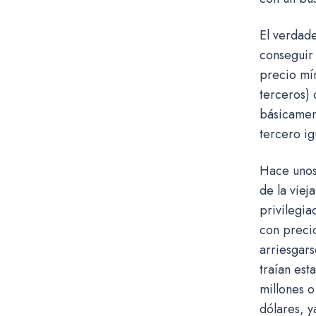
El verdade
conseguir 
precio mín
terceros) 
básicament
tercero ig
Hace unos 
de la viej
privilegia
con precio
arriesgars
traían est
millones o
dólares, y