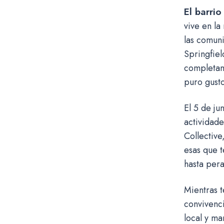
El barrio
vive en la
las comuni
Springfiel
completame
puro gusto
El 5 de ju
actividade
Collective
esas que t
hasta pera
Mientras t
convivenci
local y ma