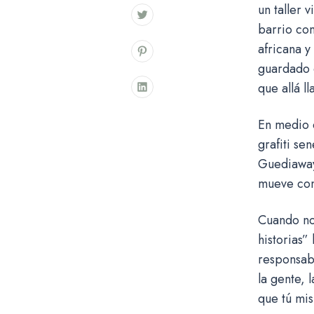
un taller 
barrio co
africana y
guardado e
que allá l
En medio d
grafiti se
Guediawaye
mueve cons
Cuando no
historias”
responsabi
la gente, 
que tú mi