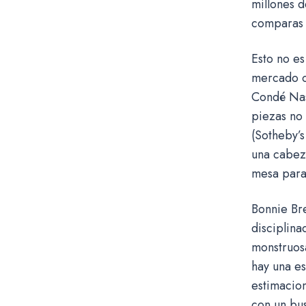
millones d
comparas c
Esto no e
mercado ob
Condé Nast
piezas no 
(Sotheby’
una cabeza
mesa para
Bonnie Bre
disciplin
monstruos
hay una est
estimacion
con un bus