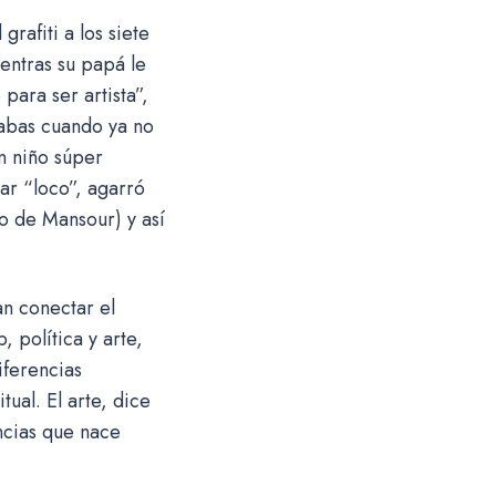
rafiti a los siete
entras su papá le
para ser artista”,
rabas cuando ya no
n niño súper
ar “loco”, agarró
o de Mansour) y así
an conectar el
, política y arte,
iferencias
ual. El arte, dice
ncias que nace