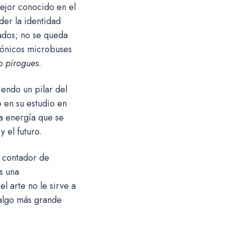
mejor conocido en el
er la identidad
lados; no se queda
icónicos microbuses
mo
pirogues
.
endo un pilar del
o en su estudio en
na energía que se
 el futuro.
 contador de
es una
el arte no le sirve a
 algo más grande