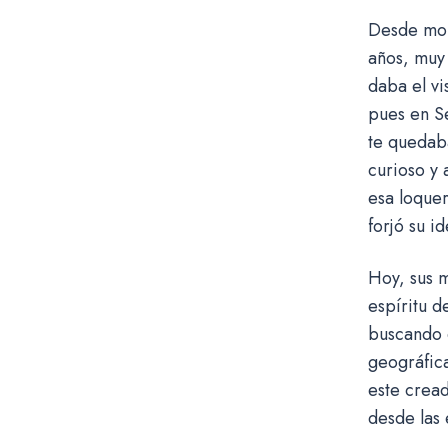
Desde morr
años, muy 
daba el vi
pues en Se
te quedaba
curioso y 
esa loque
forjó su i
Hoy, sus m
espíritu d
buscando q
geográfica
este cread
desde las 