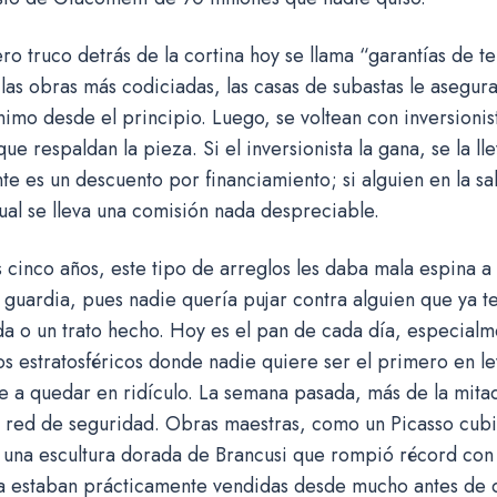
ro truco detrás de la cortina hoy se llama “garantías de te
las obras más codiciadas, las casas de subastas le asegur
imo desde el principio. Luego, se voltean con inversionist
que respaldan la pieza. Si el inversionista la gana, se la ll
e es un descuento por financiamiento; si alguien en la sal
ual se lleva una comisión nada despreciable.
cinco años, este tipo de arreglos les daba mala espina a 
a guardia, pues nadie quería pujar contra alguien que ya t
da o un trato hecho. Hoy es el pan de cada día, especial
s estratosféricos donde nadie quiere ser el primero en lev
e a quedar en ridículo. La semana pasada, más de la mitad
a red de seguridad. Obras maestras, como un Picasso cubi
 una escultura dorada de Brancusi que rompió récord con 
a estaban prácticamente vendidas desde mucho antes de q