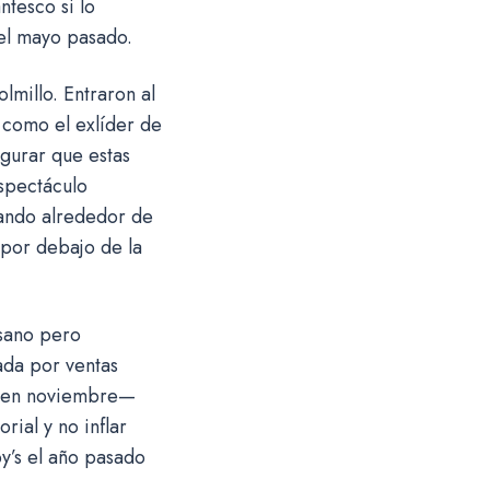
tesco si lo
 el mayo pasado.
lmillo. Entraron al
 como el exlíder de
egurar que estas
espectáculo
lando alrededor de
 por debajo de la
“sano pero
ada por ventas
es en noviembre—
orial y no inflar
y’s el año pasado