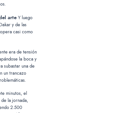
os.
del arte
Y luego
Dakar y de las
e opera casi como
ente era de tensión
tapándose la boca y
a subastar una de
an un trancazo
problemáticas.
te minutos, el
 de la jornada,
iendo 2.500