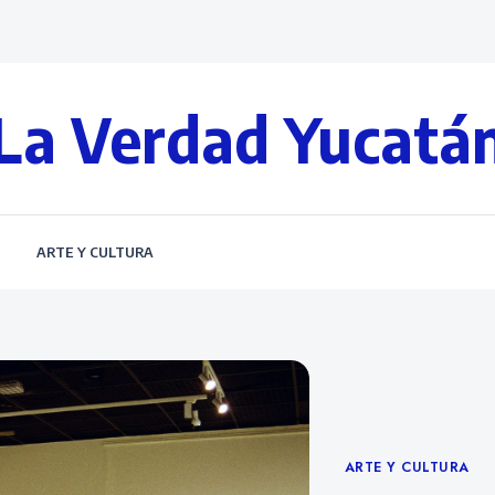
La Verdad Yucatá
S
ARTE Y CULTURA
Categories
ARTE Y CULTURA