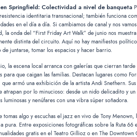
 en Springfield: Colectividad a nivel de banqueta
P
 resistencia identitaria transnacional; también funciona 
dades en el día a día. Si cambiamos de canal y nos vamos
d, la onda del “First Friday Art Walk” de junio nos muestra
nte distinta del circuito. Aquí no hay manifiestos político
 de juntarse, tomar los espacios y hacer barrio.
nio, la escena local arranca con galerías que cierran tard
s para que caigan las familias. Destacan lugares como For
, que armó una exhibición de la artista Andi Snethern. Sus
e atrapan por lo minucioso: desde un nido delicadito y un
s luminosas y nenúfares con una vibra súper soñadora.
e tomas algo y escuchas el jazz en vivo de Tony Menown, 
a pura. Entre exposiciones fotográficas sobre la Ruta 66 e
nualidades gratis en el Teatro Gillioz o en The Downtown 