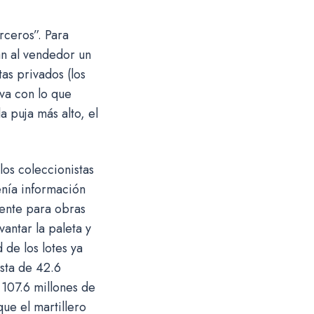
rceros”. Para
an al vendedor un
as privados (los
eva con lo que
a puja más alto, el
los coleccionistas
enía información
mente para obras
antar la paleta y
 de los lotes ya
sta de 42.6
107.6 millones de
ue el martillero