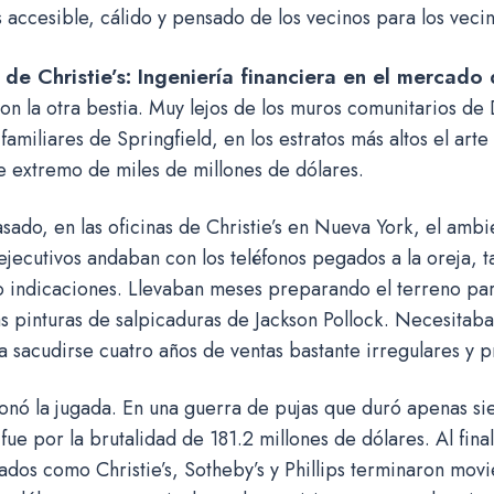
s accesible, cálido y pensado de los vecinos para los vecin
 de Christie’s: Ingeniería financiera en el mercado 
n la otra bestia. Muy lejos de los muros comunitarios de 
familiares de Springfield, en los estratos más altos el art
 extremo de miles de millones de dólares.
asado, en las oficinas de Christie’s en Nueva York, el ambi
ejecutivos andaban con los teléfonos pegados a la oreja, 
o indicaciones. Llevaban meses preparando el terreno par
as pinturas de salpicaduras de Jackson Pollock. Necesitab
a sacudirse cuatro años de ventas bastante irregulares y 
ionó la jugada. En una guerra de pujas que duró apenas sie
 fue por la brutalidad de 181.2 millones de dólares. Al final
dos como Christie’s, Sotheby’s y Phillips terminaron mov