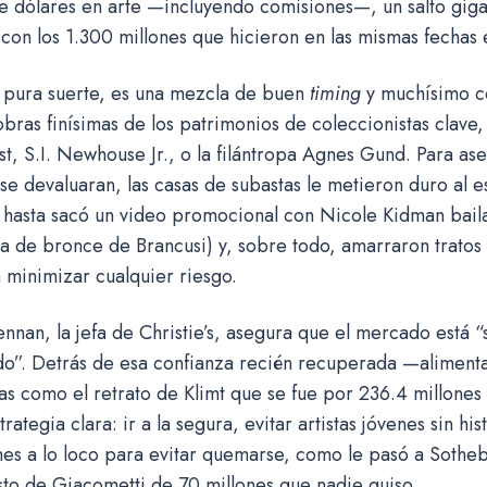
e dólares en arte —incluyendo comisiones—, un salto gigan
on los 1.300 millones que hicieron en las mismas fechas
s pura suerte, es una mezcla de buen
timing
y muchísimo co
ras finísimas de los patrimonios de coleccionistas clave,
, S.I. Newhouse Jr., o la filántropa Agnes Gund. Para as
se devaluaran, las casas de subastas le metieron duro al 
s hasta sacó un video promocional con Nicole Kidman bai
 de bronce de Brancusi) y, sobre todo, amarraron tratos
 minimizar cualquier riesgo.
nnan, la jefa de Christie’s, asegura que el mercado está 
ado”. Detrás de esa confianza recién recuperada —aliment
as como el retrato de Klimt que se fue por 236.4 millon
rategia clara: ir a la segura, evitar artistas jóvenes sin hist
es a lo loco para evitar quemarse, como le pasó a Sotheb
to de Giacometti de 70 millones que nadie quiso.