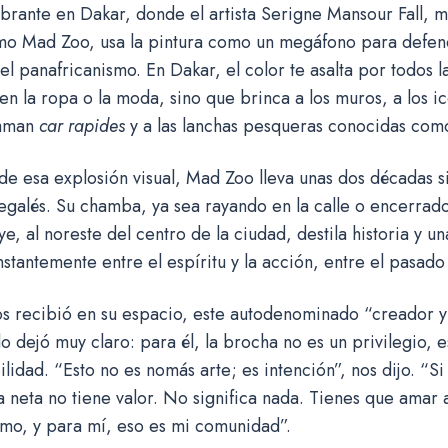
vibrante en Dakar, donde el artista Serigne Mansour Fall, 
mo Mad Zoo, usa la pintura como un megáfono para defend
 el panafricanismo. En Dakar, el color te asalta por todos 
n la ropa o la moda, sino que brinca a los muros, a los 
laman
car rapides
y a las lanchas pesqueras conocidas co
e esa explosión visual, Mad Zoo lleva unas dos décadas si
negalés. Su chamba, ya sea rayando en la calle o encerrad
, al noreste del centro de la ciudad, destila historia y u
tantemente entre el espíritu y la acción, entre el pasado y
s recibió en su espacio, este autodenominado “creador y
 lo dejó muy claro: para él, la brocha no es un privilegio, 
lidad. “Esto no es nomás arte; es intención”, nos dijo. “Si 
la neta no tiene valor. No significa nada. Tienes que amar
smo, y para mí, eso es mi comunidad”.