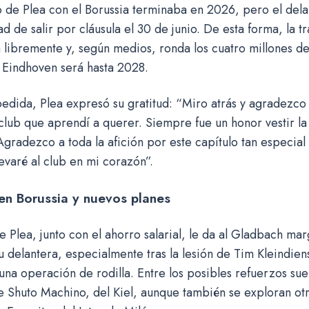
o de Plea con el Borussia terminaba en 2026, pero el dela
d de salir por cláusula el 30 de junio. De esta forma, la t
libremente y, según medios, ronda los cuatro millones de
 Eindhoven será hasta 2028.
edida, Plea expresó su gratitud: “Miro atrás y agradezco 
club que aprendí a querer. Siempre fue un honor vestir la
Agradezco a toda la afición por este capítulo tan especial
evaré al club en mi corazón”.
en Borussia y nuevos planes
e Plea, junto con el ahorro salarial, le da al Gladbach ma
u delantera, especialmente tras la lesión de Tim Kleindiens
una operación de rodilla. Entre los posibles refuerzos sue
 Shuto Machino, del Kiel, aunque también se exploran ot