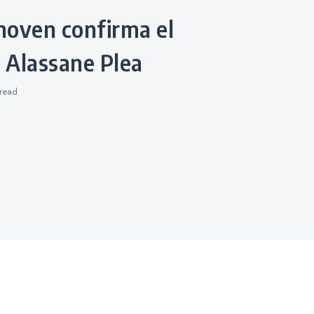
e Alassane Plea
read