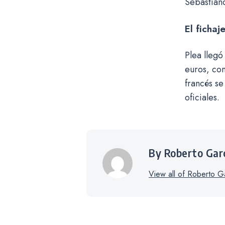
Sebastiano
El fichaj
Plea lleg
euros, con
francés s
oficiales.
By Roberto Gar
View all of Roberto Ga