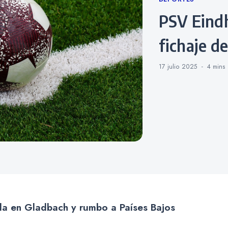
Categories
PSV Eindhoven confirma el
fichaje d
17 julio 2025
4 mins
a en Gladbach y rumbo a Países Bajos