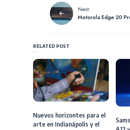
Navegación
Next:
Motorola Edge 20 Pro
de
Motorola a la gama al
mejorar
entradas
RELATED POST
Nuevos horizontes para el
Sams
arte en Indianápolis y el
A12 