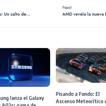
Next:
: Un salto de
AMD revela la nueva
ta con detalles a
opción más accesible 
RDNA 4
Pisando a Fondo: El
ung lanza el Galaxy
Ascenso Meteorítico 
y A02s: gama de