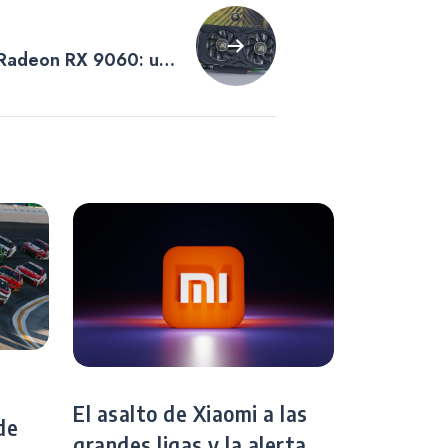
 Radeon RX 9060: una
con arquitectura
El asalto de Xiaomi a las
de
grandes ligas y la alerta