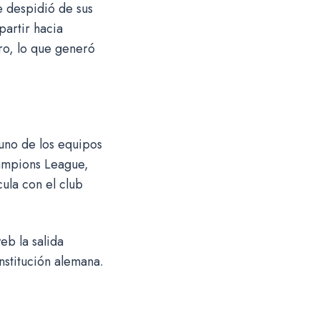
e despidió de sus
artir hacia
ro, lo que generó
uno de los equipos
hampions League,
cula con el club
b la salida
nstitución alemana.