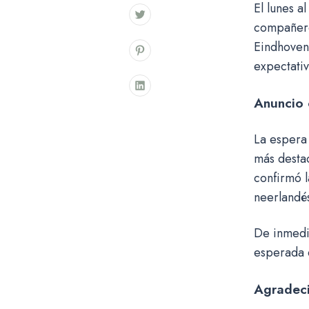
El lunes a
compañero
Eindhoven.
expectati
Anuncio 
La espera
más destac
confirmó l
neerlandé
De inmedi
esperada d
Agradeci