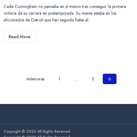
Cade Cunningham no pensaba en sí mismo tras conseguir la primera
victoria de su carrera en postemporada. Su mente estaba en los
aficionados de Detroit que han seguido fieles al…
Read More
Paginación
Anteriores
1
…
5
6
de
entradas
Copyright © 2020 All Rights Reserved.