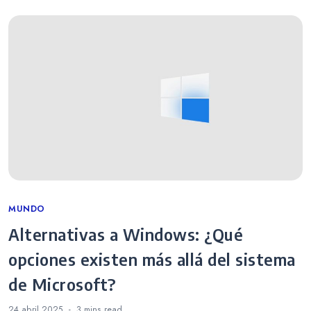
Categories
MUNDO
Alternativas a Windows: ¿Qué
opciones existen más allá del sistema
de Microsoft?
24 abril 2025
3 mins
read