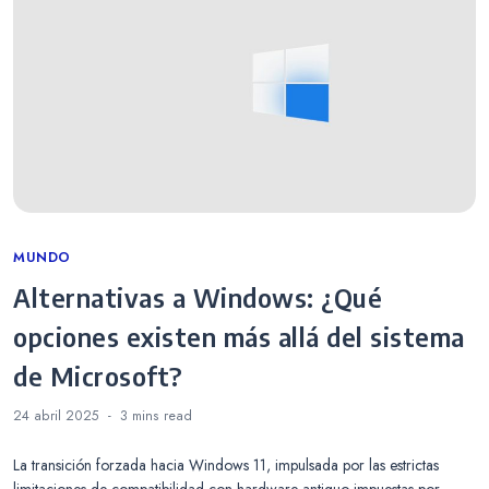
Categories
MUNDO
Alternativas a Windows: ¿Qué
opciones existen más allá del sistema
de Microsoft?
24 abril 2025
3 mins
read
La transición forzada hacia Windows 11, impulsada por las estrictas
limitaciones de compatibilidad con hardware antiguo impuestas por