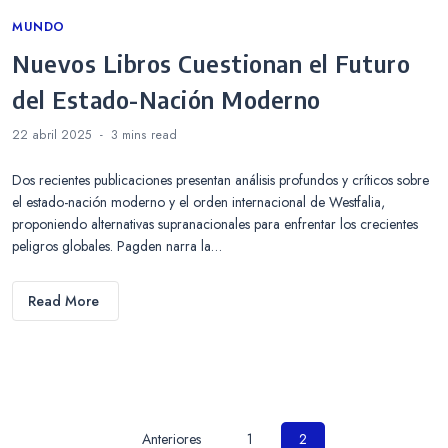
Categories
MUNDO
Nuevos Libros Cuestionan el Futuro
del Estado-Nación Moderno
22 abril 2025
3 mins
read
Dos recientes publicaciones presentan análisis profundos y críticos sobre
el estado-nación moderno y el orden internacional de Westfalia,
proponiendo alternativas supranacionales para enfrentar los crecientes
peligros globales. Pagden narra la…
Read More
Paginación
Anteriores
1
2